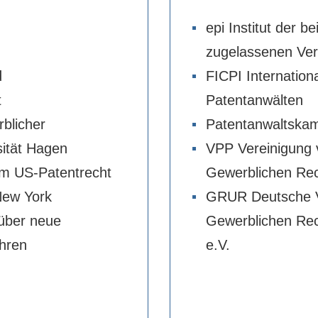
epi Institut der 
zugelassenen Ver
d
FICPI Internation
t
Patentanwälten
blicher
Patentanwaltska
sität Hagen
VPP Vereinigung 
im US-Patentrecht
Gewerblichen Re
New York
GRUR Deutsche V
t über neue
Gewerblichen Rec
hren
e.V.