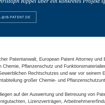
hristoph Rippel über ein konkretes Projekt 
L@IB-PATENT.DE
cher Patentanwalt, European Patent Attorney und
 Chemie, Pflanzenschutz und Funktionsmaterialien
ewerblichen Rechtschutzes und war vor seinem Eint
entabteilung großer Chemie- und Pflanzenschutzun
 liegen auf der Auswertung und Betreuung von Pa
tgutachten, Lizenzverträgen, Arbeitnehmererfindu